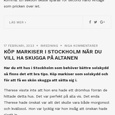
som pricken över iet.
LÄS MER
17 FEBRUARI, 2023
INREDNING
INGA KOMMENTARER
KÖP MARKISER I STOCKHOLM NÄR DU
VILL HA SKUGGA PÅ ALTANEN
Har du ett hus i Stockholm som behöver bättre solskydd
så finns det ett bra tips. Köp markiser som solskydd och
för att få en skön skugga att sätta sig i.
Therese visste inte att hon ens hade ett drömhus förrän de
hittade detta hus. Det var perfekt på alla vis. Det enda
Therese hade önskat var att det skulle vara både morgonsol
och kvällssol. Hon var lycklig när hon insåg att önskan hade
slagit in.