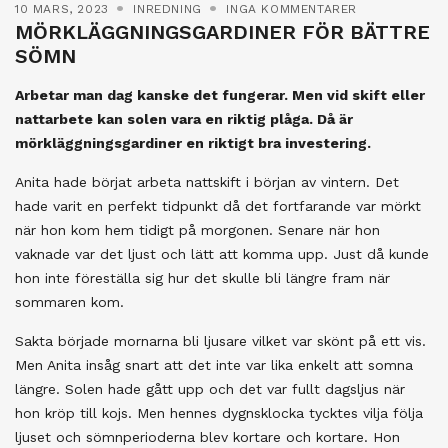
10 MARS, 2023
INREDNING
INGA KOMMENTARER
MÖRKLÄGGNINGSGARDINER FÖR BÄTTRE
SÖMN
Arbetar man dag kanske det fungerar. Men vid skift eller
nattarbete kan solen vara en riktig plåga. Då är
mörkläggningsgardiner en riktigt bra investering.
Anita hade börjat arbeta nattskift i början av vintern. Det
hade varit en perfekt tidpunkt då det fortfarande var mörkt
när hon kom hem tidigt på morgonen. Senare när hon
vaknade var det ljust och lätt att komma upp. Just då kunde
hon inte föreställa sig hur det skulle bli längre fram när
sommaren kom.
Sakta började mornarna bli ljusare vilket var skönt på ett vis.
Men Anita insåg snart att det inte var lika enkelt att somna
längre. Solen hade gått upp och det var fullt dagsljus när
hon kröp till kojs. Men hennes dygnsklocka tycktes vilja följa
ljuset och sömnperioderna blev kortare och kortare. Hon