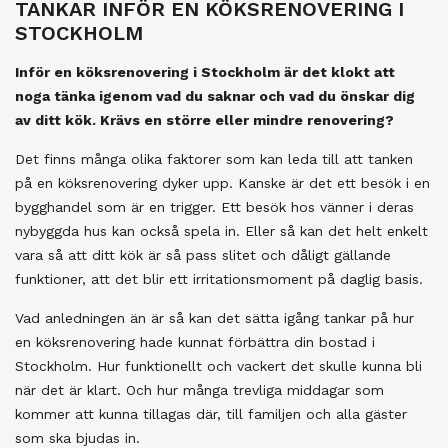
TANKAR INFÖR EN KÖKSRENOVERING I
STOCKHOLM
Inför en köksrenovering i Stockholm är det klokt att
noga tänka igenom vad du saknar och vad du önskar dig
av ditt kök. Krävs en större eller mindre renovering?
Det finns många olika faktorer som kan leda till att tanken
på en köksrenovering dyker upp. Kanske är det ett besök i en
bygghandel som är en trigger. Ett besök hos vänner i deras
nybyggda hus kan också spela in. Eller så kan det helt enkelt
vara så att ditt kök är så pass slitet och dåligt gällande
funktioner, att det blir ett irritationsmoment på daglig basis.
Vad anledningen än är så kan det sätta igång tankar på hur
en köksrenovering hade kunnat förbättra din bostad i
Stockholm. Hur funktionellt och vackert det skulle kunna bli
när det är klart. Och hur många trevliga middagar som
kommer att kunna tillagas där, till familjen och alla gäster
som ska bjudas in.