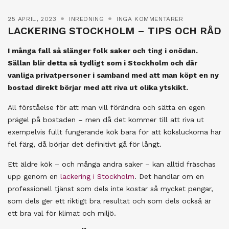
25 APRIL, 2023
INREDNING
INGA KOMMENTARER
LACKERING STOCKHOLM – TIPS OCH RÅD
I många fall så slänger folk saker och ting i onödan.
Sällan blir detta så tydligt som i Stockholm och där
vanliga privatpersoner i samband med att man köpt en ny
bostad direkt börjar med att riva ut olika ytskikt.
All förståelse för att man vill förändra och sätta en egen
prägel på bostaden – men då det kommer till att riva ut
exempelvis fullt fungerande kök bara för att köksluckorna har
fel färg, då börjar det definitivt gå för långt.
Ett äldre kök – och många andra saker – kan alltid fräschas
upp genom en
lackering i Stockholm
. Det handlar om en
professionell tjänst som dels inte kostar så mycket pengar,
som dels ger ett riktigt bra resultat och som dels också är
ett bra val för klimat och miljö.