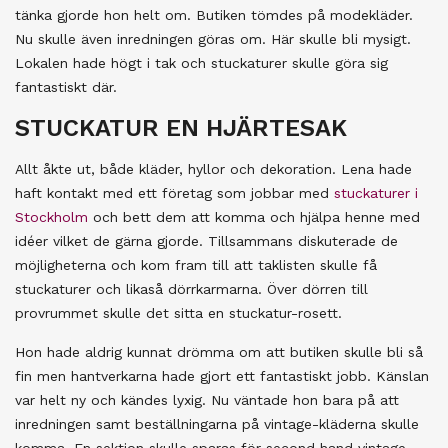
tänka gjorde hon helt om. Butiken tömdes på modekläder.
Nu skulle även inredningen göras om. Här skulle bli mysigt.
Lokalen hade högt i tak och stuckaturer skulle göra sig
fantastiskt där.
STUCKATUR EN HJÄRTESAK
Allt åkte ut, både kläder, hyllor och dekoration. Lena hade
haft kontakt med ett företag som jobbar med
stuckaturer i
Stockholm
och bett dem att komma och hjälpa henne med
idéer vilket de gärna gjorde. Tillsammans diskuterade de
möjligheterna och kom fram till att taklisten skulle få
stuckaturer och likaså dörrkarmarna. Över dörren till
provrummet skulle det sitta en stuckatur-rosett.
Hon hade aldrig kunnat drömma om att butiken skulle bli så
fin men hantverkarna hade gjort ett fantastiskt jobb. Känslan
var helt ny och kändes lyxig. Nu väntade hon bara på att
inredningen samt beställningarna på vintage-kläderna skulle
komma. En sektion skulle sparas för second hand vintage