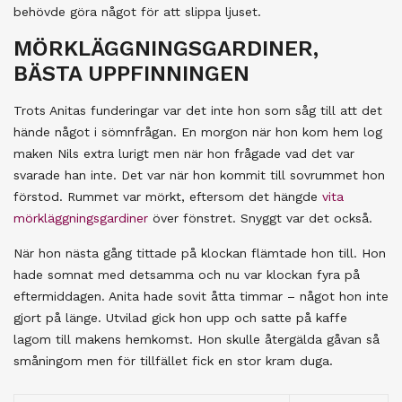
behövde göra något för att slippa ljuset.
MÖRKLÄGGNINGSGARDINER,
BÄSTA UPPFINNINGEN
Trots Anitas funderingar var det inte hon som såg till att det
hände något i sömnfrågan. En morgon när hon kom hem log
maken Nils extra lurigt men när hon frågade vad det var
svarade han inte. Det var när hon kommit till sovrummet hon
förstod. Rummet var mörkt, eftersom det hängde
vita
mörkläggningsgardiner
över fönstret. Snyggt var det också.
När hon nästa gång tittade på klockan flämtade hon till. Hon
hade somnat med detsamma och nu var klockan fyra på
eftermiddagen. Anita hade sovit åtta timmar – något hon inte
gjort på länge. Utvilad gick hon upp och satte på kaffe
lagom till makens hemkomst. Hon skulle återgälda gåvan så
småningom men för tillfället fick en stor kram duga.