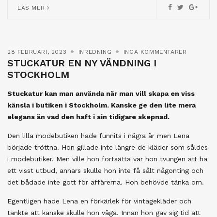
LÄS MER
28 FEBRUARI, 2023
INREDNING
INGA KOMMENTARER
STUCKATUR EN NY VÄNDNING I
STOCKHOLM
Stuckatur kan man använda när man vill skapa en viss
känsla i butiken i Stockholm. Kanske ge den lite mera
elegans än vad den haft i sin tidigare skepnad.
Den lilla modebutiken hade funnits i några år men Lena
började tröttna. Hon gillade inte längre de kläder som såldes
i modebutiker. Men ville hon fortsätta var hon tvungen att ha
ett visst utbud, annars skulle hon inte få sålt någonting och
det bådade inte gott för affärerna. Hon behövde tänka om.
Egentligen hade Lena en förkärlek för vintagekläder och
tänkte att kanske skulle hon våga. Innan hon gav sig tid att