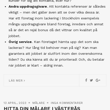
kunder för dig att kontakta, eller hur?
Andra uppdragsgivare
. Att kontakta referenser är således
viktigt – men det gäller även att se över vilka dessa är.
Har ett företag inom lackering i Stockholm exempelvis
många uppdragsgivare bland företag, inredare och annat
så är det en rejäl bonus då det vittnar om kvalitet på
jobbet.
Övrig service
. Kan företaget hämta upp det som ska
lackeras? Hur lång tid behöver man på sig? Kan man
garantera att jobbet är slutfört inom den överenskomna
tiden? Du ska känna att du är prioriterad! Och, du betalar
när jobbet är klart – aldrig innan.
LÄS MER
13 APRIL, 2023
MÅLARE
INGA KOMMENTARER
HITTA DIN MÅLARE I VÄSTERÅS