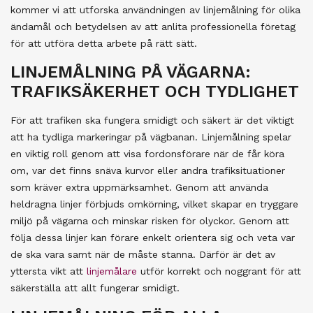
kommer vi att utforska användningen av linjemålning för olika
ändamål och betydelsen av att anlita professionella företag
för att utföra detta arbete på rätt sätt.
LINJEMÅLNING PÅ VÄGARNA:
TRAFIKSÄKERHET OCH TYDLIGHET
För att trafiken ska fungera smidigt och säkert är det viktigt
att ha tydliga markeringar på vägbanan. Linjemålning spelar
en viktig roll genom att visa fordonsförare när de får köra
om, var det finns snäva kurvor eller andra trafiksituationer
som kräver extra uppmärksamhet. Genom att använda
heldragna linjer förbjuds omkörning, vilket skapar en tryggare
miljö på vägarna och minskar risken för olyckor. Genom att
följa dessa linjer kan förare enkelt orientera sig och veta var
de ska vara samt när de måste stanna. Därför är det av
yttersta vikt att
linjemålare
utför korrekt och noggrant för att
säkerställa att allt fungerar smidigt.