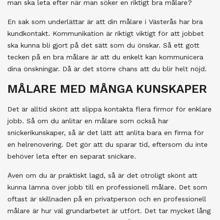
man ska leta efter när man söker en riktigt bra målare?
En sak som underlättar är att din målare i Västerås har bra
kundkontakt. Kommunikation är riktigt viktigt för att jobbet
ska kunna bli gjort på det sätt som du önskar. Så ett gott
tecken på en bra målare är att du enkelt kan kommunicera
dina önskningar. Då är det större chans att du blir helt nöjd.
MÅLARE MED MÅNGA KUNSKAPER
Det är alltid skönt att slippa kontakta flera firmor för enklare
jobb. Så om du anlitar en målare som också har
snickerikunskaper, så är det lätt att anlita bara en firma för
en helrenovering. Det gör att du sparar tid, eftersom du inte
behöver leta efter en separat snickare.
Även om du är praktiskt lagd, så är det otroligt skönt att
kunna lämna över jobb till en professionell målare. Det som
oftast är skillnaden på en privatperson och en professionell
målare är hur väl grundarbetet är utfört. Det tar mycket lång