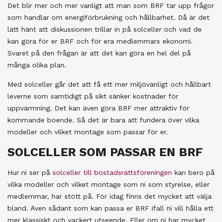
Det blir mer och mer vanligt att man som BRF tar upp frågor
som handlar om energiförbrukning och hållbarhet. Då är det
lätt hänt att diskussionen trillar in på solceller och vad de
kan göra för er BRF och för era medlemmars ekonomi.
Svaret på den frågan är att det kan göra en hel del på
många olika plan.
Med solceller går det att få ett mer miljövänligt och hållbart
leverne som samtidigt på sikt sänker kostnader för
uppvärmning. Det kan även göra BRF mer attraktiv för
kommande boende. Så det är bara att fundera över vilka
modeller och vilket montage som passar för er.
SOLCELLER SOM PASSAR EN BRF
Hur ni ser på
solceller till bostadsrättsföreningen
kan bero på
vilka modeller och vilket montage som ni som styrelse, eller
medlemmar, har stött på. För idag finns det mycket att välja
bland. Även sådant som kan passa er BRF ifall ni vill hålla ett
mer klassiskt och vackert utseende. Eller om ni har mycket