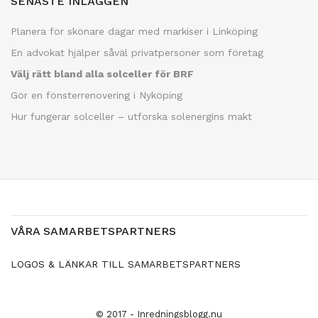
SENASTE INLÄGGEN
Planera för skönare dagar med markiser i Linköping
En advokat hjälper såväl privatpersoner som företag
Välj rätt bland alla solceller för BRF
Gör en fönsterrenovering i Nyköping
Hur fungerar solceller – utforska solenergins makt
VÅRA SAMARBETSPARTNERS
LOGOS & LÄNKAR TILL SAMARBETSPARTNERS
© 2017 - Inredningsblogg.nu