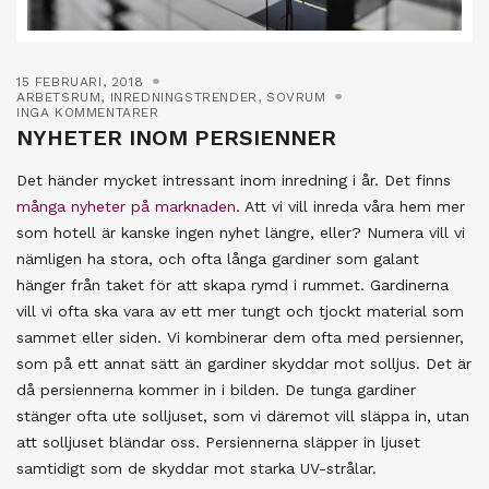
15 FEBRUARI, 2018
ARBETSRUM
,
INREDNINGSTRENDER
,
SOVRUM
INGA KOMMENTARER
NYHETER INOM PERSIENNER
Det händer mycket intressant inom inredning i år. Det finns
många nyheter på marknaden
. Att vi vill inreda våra hem mer
som hotell är kanske ingen nyhet längre, eller? Numera vill vi
nämligen ha stora, och ofta långa gardiner som galant
hänger från taket för att skapa rymd i rummet. Gardinerna
vill vi ofta ska vara av ett mer tungt och tjockt material som
sammet eller siden. Vi kombinerar dem ofta med persienner,
som på ett annat sätt än gardiner skyddar mot solljus. Det är
då persiennerna kommer in i bilden. De tunga gardiner
stänger ofta ute solljuset, som vi däremot vill släppa in, utan
att solljuset bländar oss. Persiennerna släpper in ljuset
samtidigt som de skyddar mot starka UV-strålar.