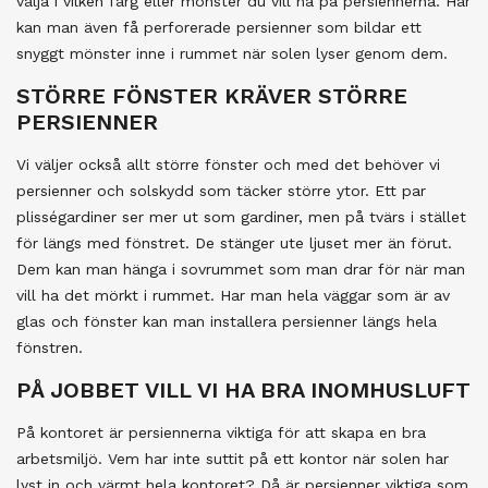
välja i vilken färg eller mönster du vill ha på persiennerna. Här
kan man även få perforerade persienner som bildar ett
snyggt mönster inne i rummet när solen lyser genom dem.
STÖRRE FÖNSTER KRÄVER STÖRRE
PERSIENNER
Vi väljer också allt större fönster och med det behöver vi
persienner och solskydd som täcker större ytor. Ett par
plisségardiner ser mer ut som gardiner, men på tvärs i stället
för längs med fönstret. De stänger ute ljuset mer än förut.
Dem kan man hänga i sovrummet som man drar för när man
vill ha det mörkt i rummet. Har man hela väggar som är av
glas och fönster kan man installera persienner längs hela
fönstren.
PÅ JOBBET VILL VI HA BRA INOMHUSLUFT
På kontoret är persiennerna viktiga för att skapa en bra
arbetsmiljö. Vem har inte suttit på ett kontor när solen har
lyst in och värmt hela kontoret? Då är persienner viktiga som