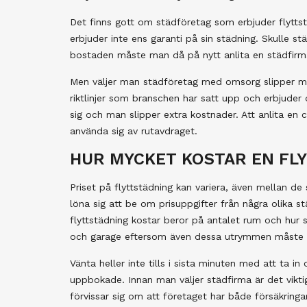
Det finns gott om städföretag som erbjuder flyttstä
erbjuder inte ens garanti på sin städning. Skulle st
bostaden måste man då på nytt anlita en städfirma v
Men väljer man städföretag med omsorg slipper ma
riktlinjer som branschen har satt upp och erbjude
sig och man slipper extra kostnader. Att anlita en 
använda sig av rutavdraget.
HUR MYCKET KOSTAR EN FLY
Priset på flyttstädning kan variera, även mellan de
löna sig att be om prisuppgifter från några olika
flyttstädning kostar beror på antalet rum och hur
och garage eftersom även dessa utrymmen måste 
Vänta heller inte tills i sista minuten med att ta i
uppbokade. Innan man väljer städfirma är det vikti
förvissar sig om att företaget har både försäkring