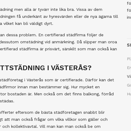
fö
dning men alla är tyvärr inte lika bra. Vissa av dem
fö
ädningen få underkänt av hyresvärden eller de nya ägarna till
in
ilket kan bli väldigt dyrt.
n dessa problem. En certifierad städfirma följer de
r dessutom omstädning vid anmärkning. Då slipper man oroa
S
certifierad städfirma är prisvärt, särskilt som man också kan
Pl
TTSTÄDNING I VÄSTERÅS?
En
Vä
 städföretag i Västerås som är certifierade. Därför kan det
Gö
 städfirmor innan man bestämmer sig. Hur mycket en
 stor bostaden är. Men också om det finns balkong, förråd
Hu
städas.
n offerter eftersom de bästa städföretagen snabbt blir
gt att man också frågar om vilka villkor som gäller och
ar och kollektivavtal. Vill man kan man också be om