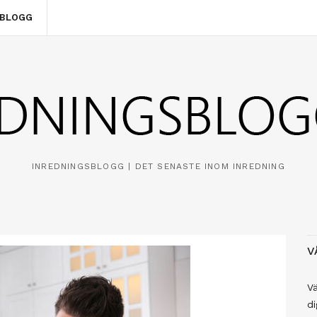
SBLOGG
INREDNINGSBLOGG | DET SENASTE INOM INREDNING
V
Vä
di