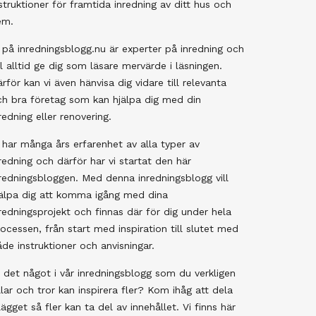
struktioner för framtida inredning av ditt hus och
em.
 på inredningsblogg.nu är experter på inredning och
ll alltid ge dig som läsare mervärde i läsningen.
rför kan vi även hänvisa dig vidare till relevanta
ch bra företag som kan hjälpa dig med din
redning eller renovering.
 har många års erfarenhet av alla typer av
redning och därför har vi startat den här
redningsbloggen. Med denna inredningsblogg vill
jälpa dig att komma igång med dina
redningsprojekt och finnas där för dig under hela
ocessen, från start med inspiration till slutet med
de instruktioner och anvisningar.
 det något i vår inredningsblogg som du verkligen
llar och tror kan inspirera fler? Kom ihåg att dela
lägget så fler kan ta del av innehållet. Vi finns här