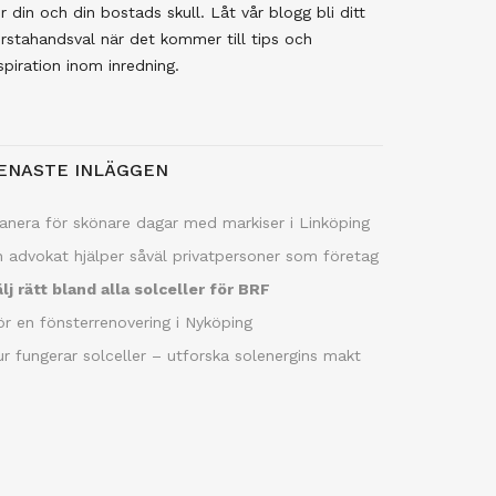
r din och din bostads skull. Låt vår blogg bli ditt
rstahandsval när det kommer till tips och
spiration inom inredning.
ENASTE INLÄGGEN
anera för skönare dagar med markiser i Linköping
 advokat hjälper såväl privatpersoner som företag
lj rätt bland alla solceller för BRF
r en fönsterrenovering i Nyköping
r fungerar solceller – utforska solenergins makt