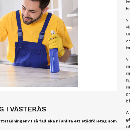
in
h
Vi
vi
Dä
o
in
Vi
in
in
h
in
pr
bå
G I VÄSTERÅS
Är
gi
yttstädningen? I så fall ska ni anlita ett städföretag som
in