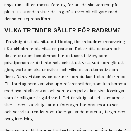
ringa runt till en massa företag för att de ska komma på
plats. I slutändan visar det sig ofta även bli billigare med
denna entreprenadform.
VILKA TRENDER GÄLLER FÖR BADRUM?
En viktig del i att hitta ett företag för en badrumsrenovering
i Stockholm är att hitta en partner. Det är ditt badrum och
det är du som bestämmer hur det ser ut. Men, som
privatperson är det inte helt enkelt att veta vad som går att
göra, vad som ska undvikas och vilka olika alternativ som
finns. Därav vikten av en partner som du kan bolla idéer med.
Ett företag som kan visa upp referensbilder, som kan komma
med nya infallsvinklar och som exempelvis kan visa lösningar
som är billigare är guld värd. Det är viktigt att ett samarbete
sker – och lika viktigt är att företaget har örat mot rälsen
och ser vilka trender som råder gällande material, färger och
övrig inredning.
Ser man just till trender för badrum så gör vi en återkoppling