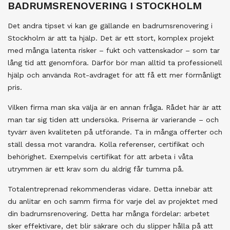
BADRUMSRENOVERING I STOCKHOLM
Det andra tipset vi kan ge gällande en badrumsrenovering i
Stockholm är att ta hjälp. Det är ett stort, komplex projekt
med många latenta risker – fukt och vattenskador – som tar
lång tid att genomföra. Därför bör man alltid ta professionell
hjälp och använda Rot-avdraget för att få ett mer förmånligt
pris.
Vilken firma man ska välja är en annan fråga. Rådet här är att
man tar sig tiden att undersöka. Priserna är varierande – och
tyvärr även kvaliteten på utförande. Ta in många offerter och
ställ dessa mot varandra. Kolla referenser, certifikat och
behörighet. Exempelvis certifikat för att arbeta i våta
utrymmen är ett krav som du aldrig får tumma på.
Totalentreprenad rekommenderas vidare. Detta innebär att
du anlitar en och samm firma för varje del av projektet med
din badrumsrenovering. Detta har många fördelar: arbetet
sker effektivare, det blir säkrare och du slipper hålla på att