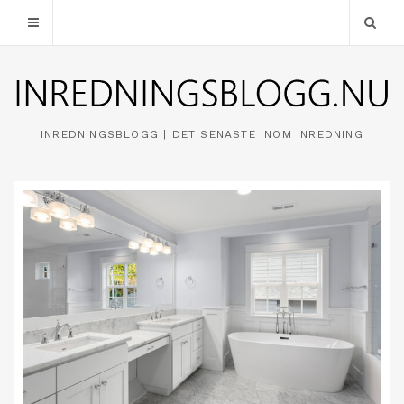
INREDNINGSBLOGG | DET SENASTE INOM INREDNING