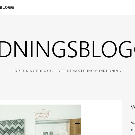
SBLOGG
INREDNINGSBLOGG | DET SENASTE INOM INREDNING
V
Vä
di