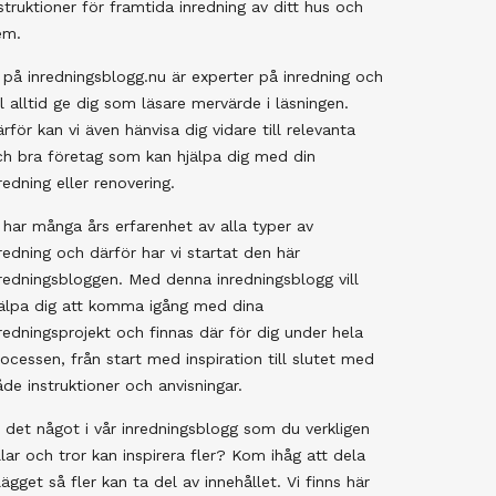
struktioner för framtida inredning av ditt hus och
em.
 på inredningsblogg.nu är experter på inredning och
ll alltid ge dig som läsare mervärde i läsningen.
rför kan vi även hänvisa dig vidare till relevanta
ch bra företag som kan hjälpa dig med din
redning eller renovering.
 har många års erfarenhet av alla typer av
redning och därför har vi startat den här
redningsbloggen. Med denna inredningsblogg vill
jälpa dig att komma igång med dina
redningsprojekt och finnas där för dig under hela
ocessen, från start med inspiration till slutet med
de instruktioner och anvisningar.
 det något i vår inredningsblogg som du verkligen
llar och tror kan inspirera fler? Kom ihåg att dela
lägget så fler kan ta del av innehållet. Vi finns här