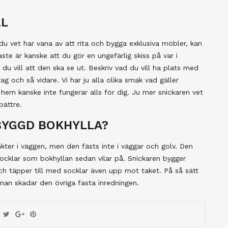
ÅL
du vet har vana av att rita och bygga exklusiva möbler, kan
ste är kanske att du gör en ungefärlig skiss på var i
du vill att den ska se ut. Beskriv vad du vill ha plats med
ag och så vidare. Vi har ju alla olika smak vad gäller
hem kanske inte fungerar alls för dig. Ju mer snickaren vet
bättre.
BYGGD BOKHYLLA?
kter i väggen, men den fästs inte i väggar och golv. Den
socklar som bokhyllan sedan vilar på. Snickaren bygger
ch täpper till med socklar även upp mot taket. På så sätt
 man skadar den övriga fasta inredningen.