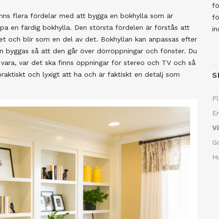
fö
nns flera fördelar med att bygga en bokhylla som är
fö
öpa en färdig bokhylla. Den största fördelen är förstås att
in
et och blir som en del av det. Bokhyllan kan anpassas efter
kan byggas så att den går över dörröppningar och fönster. Du
a vara, var det ska finns öppningar för stereo och TV och så
raktiskt och lyxigt att ha och är faktiskt en detalj som
S
Pl
En
Vä
Gö
Hu