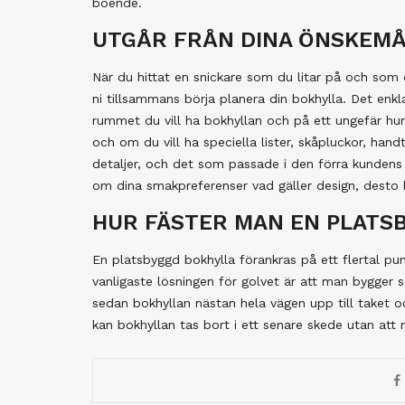
boende.
UTGÅR FRÅN DINA ÖNSKEM
När du hittat en snickare som du litar på och som 
ni tillsammans börja planera din bokhylla. Det enkla
rummet du vill ha bokhyllan och på ett ungefär hur 
och om du vill ha speciella lister, skåpluckor, handt
detaljer, och det som passade i den förra kundens 
om dina smakpreferenser vad gäller design, desto 
HUR FÄSTER MAN EN PLATS
En platsbyggd bokhylla förankras på ett flertal pun
vanligaste lösningen för golvet är att man bygger 
sedan bokhyllan nästan hela vägen upp till taket o
kan bokhyllan tas bort i ett senare skede utan att