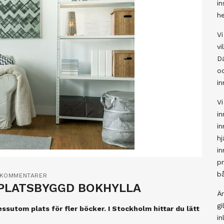
in
h
Vi
vi
Dä
o
in
Vi
in
in
h
in
pr
bå
 KOMMENTARER
 PLATSBYGGD BOKHYLLA
Är
gi
ssutom plats för fler böcker. I Stockholm hittar du lätt
in