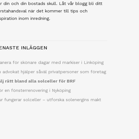
r din och din bostads skull. Låt vår blogg bli ditt
rstahandsval när det kommer till tips och
spiration inom inredning.
ENASTE INLÄGGEN
anera för skönare dagar med markiser i Linköping
 advokat hjälper såväl privatpersoner som företag
lj rätt bland alla solceller för BRF
r en fönsterrenovering i Nyköping
r fungerar solceller – utforska solenergins makt